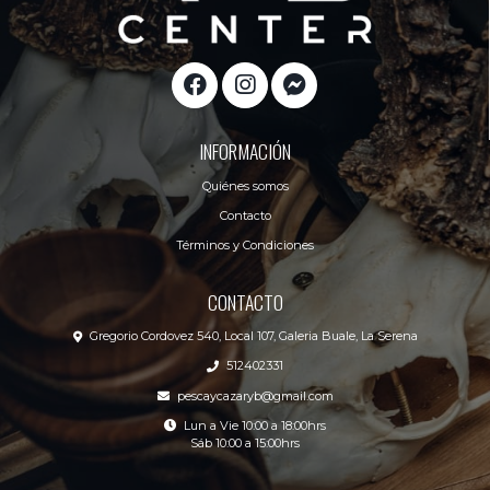
INFORMACIÓN
Quiénes somos
Contacto
Términos y Condiciones
CONTACTO
Gregorio Cordovez 540, Local 107, Galeria Buale, La Serena
512402331
pescaycazaryb@gmail.com
Lun a Vie 10:00 a 18:00hrs
Sáb 10:00 a 15:00hrs