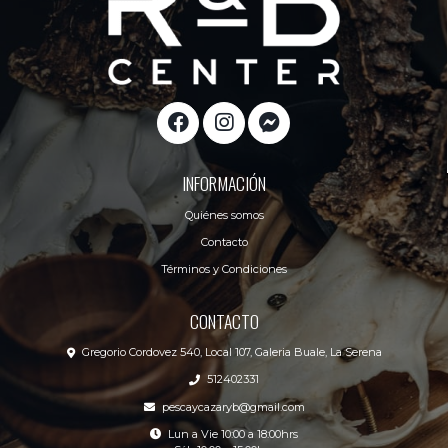
INFORMACIÓN
Quiénes somos
Contacto
Términos y Condiciones
CONTACTO
Gregorio Cordovez 540, Local 107, Galeria Buale, La Serena
512402331
pescaycazaryb@gmail.com
Lun a Vie 10:00 a 18:00hrs